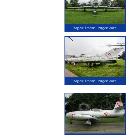
zdjęcie średnie
zdjęcie duże
zdjęcie średnie
zdjęcie duże