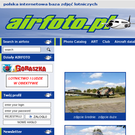
Search in airfoto
Photo Catalog
ART
Club
Aircraft dat
zdjęcie średnie
zdjęcie duże