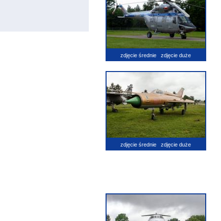
zdjęcie średnie
zdjęcie duże
zdjęcie średnie
zdjęcie duże