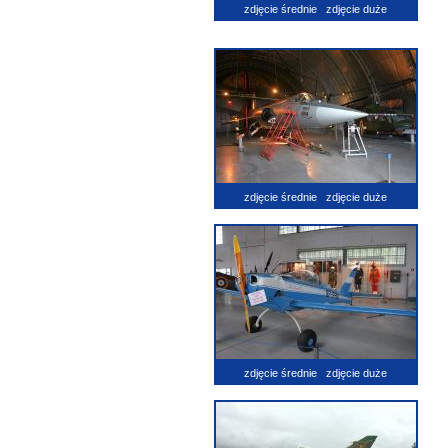
zdjęcie średnie
zdjęcie duże
zdjęcie średnie
zdjęcie duże
zdjęcie średnie
zdjęcie duże