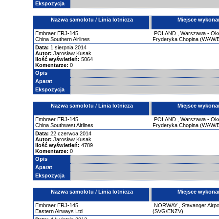
Ekspozycja
Nazwa samolotu / Linia lotnicza
Miejsce wykona
Embraer
ERJ-145
POLAND
,
Warszawa - Okęc
China Southern Airlines
Fryderyka Chopina (WAW
Data:
1 sierpnia 2014
Autor:
Jarosław Kusak
Ilość wyświetleń:
5064
Komentarze:
0
Opis
Aparat
Ekspozycja
Nazwa samolotu / Linia lotnicza
Miejsce wykona
Embraer
ERJ-145
POLAND
,
Warszawa - Okęc
China Southwest Airlines
Fryderyka Chopina (WAW
Data:
22 czerwca 2014
Autor:
Jarosław Kusak
Ilość wyświetleń:
4789
Komentarze:
0
Opis
Aparat
Ekspozycja
Nazwa samolotu / Linia lotnicza
Miejsce wykona
Embraer
ERJ-145
NORWAY
,
Stavanger Airpo
Eastern Airways Ltd
(SVG/ENZV)