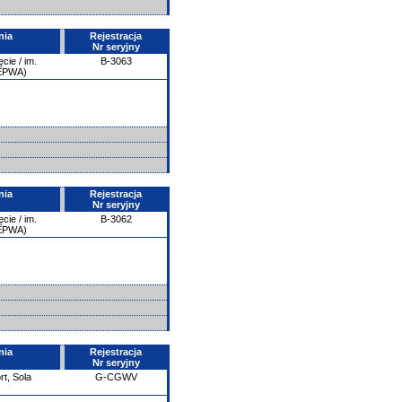
nia
Rejestracja
Nr seryjny
ie / im.
B-3063
/EPWA)
nia
Rejestracja
Nr seryjny
ie / im.
B-3062
/EPWA)
nia
Rejestracja
Nr seryjny
rt, Sola
G-CGWV