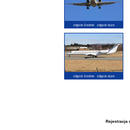
zdjęcie średnie
zdjęcie duże
zdjęcie średnie
zdjęcie duże
Rejestracja