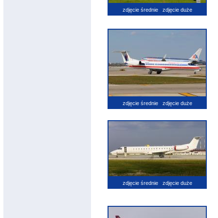
zdjęcie średnie
zdjęcie duże
zdjęcie średnie
zdjęcie duże
zdjęcie średnie
zdjęcie duże