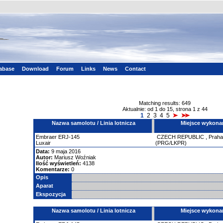
tabase
Download
Forum
Links
News
Contact
Matching results: 649
Aktualnie: od 1 do 15, strona 1 z 44
1
2
3
4
5
Nazwa samolotu / Linia lotnicza
Miejsce wykona
Embraer
ERJ-145
CZECH REPUBLIC
,
Praha
Luxair
(PRG/LKPR)
Data:
9 maja 2016
Autor:
Mariusz Woźniak
Ilość wyświetleń:
4138
Komentarze:
0
Opis
Aparat
Ekspozycja
Nazwa samolotu / Linia lotnicza
Miejsce wykona