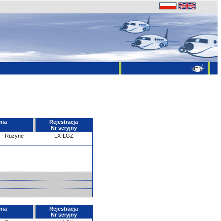
nia
Rejestracja
Nr seryjny
 - Ruzyne
LX-LGZ
nia
Rejestracja
Nr seryjny