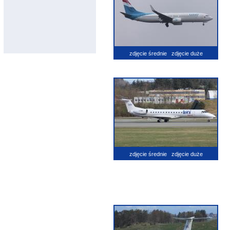
zdjęcie średnie
zdjęcie duże
zdjęcie średnie
zdjęcie duże