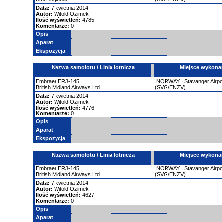
Data:
7 kwietnia 2014
Autor:
Witold Ozimek
Ilość wyświetleń:
4785
Komentarze:
0
Opis
Aparat
Ekspozycja
Nazwa samolotu / Linia lotnicza
Miejsce wykona
Embraer
ERJ-145
NORWAY
,
Stavanger Airpo
British Midland Airways Ltd.
(SVG/ENZV)
Data:
7 kwietnia 2014
Autor:
Witold Ozimek
Ilość wyświetleń:
4776
Komentarze:
0
Opis
Aparat
Ekspozycja
Nazwa samolotu / Linia lotnicza
Miejsce wykona
Embraer
ERJ-145
NORWAY
,
Stavanger Airpo
British Midland Airways Ltd.
(SVG/ENZV)
Data:
7 kwietnia 2014
Autor:
Witold Ozimek
Ilość wyświetleń:
4627
Komentarze:
0
Opis
Aparat