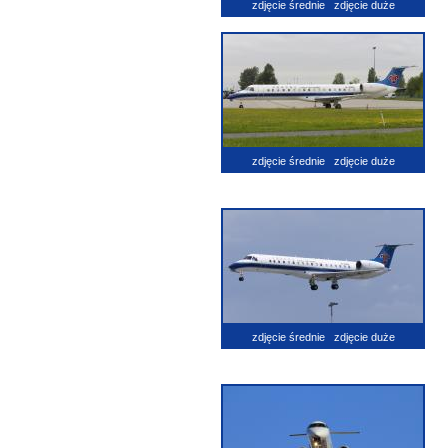
zdjęcie średnie
zdjęcie duże
zdjęcie średnie
zdjęcie duże
zdjęcie średnie
zdjęcie duże