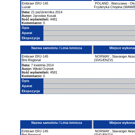
Embraer
ERJ-145
POLAND
,
Warszawa - Okęc
Luxair
Fryderyka Chopina (WAW
Data:
21 października 2014
Autor:
Jarosław Kusak
Ilość wyświetleń:
4481
Komentarze:
0
Opis
Aparat
Ekspozycja
Nazwa samolotu / Linia lotnicza
Miejsce wykona
Embraer
ERJ-145
NORWAY
,
Stavanger Airpo
Bmi Regional
(SVG/ENZV)
Data:
7 kwietnia 2014
Autor:
Witold Ozimek
Ilość wyświetleń:
4581
Komentarze:
0
Opis
Aparat
Ekspozycja
Nazwa samolotu / Linia lotnicza
Miejsce wykona
Embraer
ERJ-145
NORWAY
,
Stavanger Airpo
Bmi Regional
(SVG/ENZV)