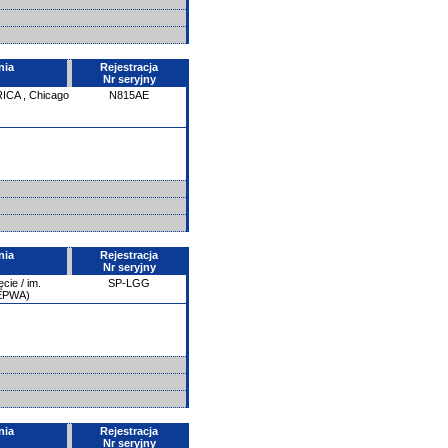
nia
Rejestracja
Nr seryjny
RICA
,
Chicago
N815AE
nia
Rejestracja
Nr seryjny
ie / im.
SP-LGG
/EPWA)
nia
Rejestracja
Nr seryjny