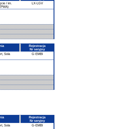
ie / im.
LX-LGV
/EPWA)
nia
Rejestracja
Nr seryjny
rt, Sola
G-EMBI
nia
Rejestracja
Nr seryjny
rt, Sola
G-EMBI