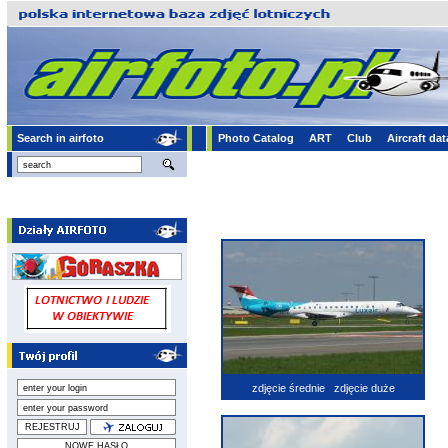
Search in airfoto
Photo Catalog
ART
Club
Aircraft da
zdjęcie średnie
zdjęcie duże