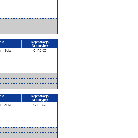
nia
Rejestracja
Nr seryjny
rt, Sola
G-RJXC
nia
Rejestracja
Nr seryjny
rt, Sola
G-RJXC