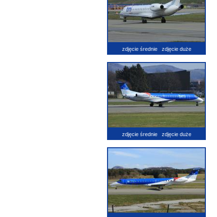
zdjęcie średnie
zdjęcie duże
zdjęcie średnie
zdjęcie duże