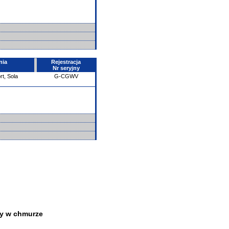
nia
Rejestracja
Nr seryjny
rt, Sola
G-CGWV
y w chmurze