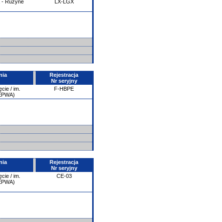
 - Ruzyne
LX-LGX
nia
Rejestracja
Nr seryjny
ie / im.
F-HBPE
/EPWA)
nia
Rejestracja
Nr seryjny
ie / im.
CE-03
/EPWA)