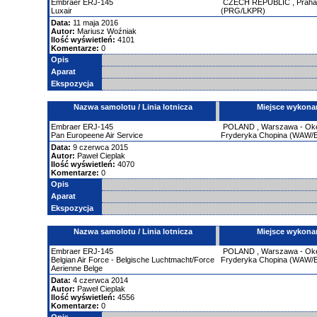
Embraer
ERJ-145
CZECH REPUBLIC
,
Praha
Luxair
(PRG/LKPR)
Data:
11 maja 2016
Autor:
Mariusz Woźniak
Ilość wyświetleń:
4101
Komentarze:
0
Opis
Aparat
Ekspozycja
Nazwa samolotu / Linia lotnicza
Miejsce wykona
Embraer
ERJ-145
POLAND
,
Warszawa - Okęc
Pan Europeene Air Service
Fryderyka Chopina (WAW
Data:
9 czerwca 2015
Autor:
Paweł Cieplak
Ilość wyświetleń:
4070
Komentarze:
0
Opis
Aparat
Ekspozycja
Nazwa samolotu / Linia lotnicza
Miejsce wykona
Embraer
ERJ-145
POLAND
,
Warszawa - Okęc
Belgian Air Force - Belgische Luchtmacht/Force
Fryderyka Chopina (WAW
Aerienne Belge
Data:
4 czerwca 2014
Autor:
Paweł Cieplak
Ilość wyświetleń:
4556
Komentarze:
0