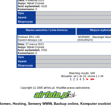
Data:
4 kwietnia 2013
Autor:
Witold Ozimek
Ilość wyświetleń:
4125
Komentarze:
0
Opis
Aparat
Ekspozycja
Nazwa samolotu / Linia lotnicza
Miejsce wykona
Embraer
ERJ-145
NORWAY
,
Stavanger Airpo
Eastern Airways Ltd
(SVG/ENZV)
Data:
27 marca 2013
Autor:
Witold Ozimek
Ilość wyświetleń:
3702
Komentarze:
0
Opis
Aparat
Ekspozycja
Matching results: 649
Aktualnie: od 1 do 15, strona 1 z 44
1
2
3
4
5
 domen
,
Hosting
,
Serwery WWW
,
Backup online
,
Komputer osobist