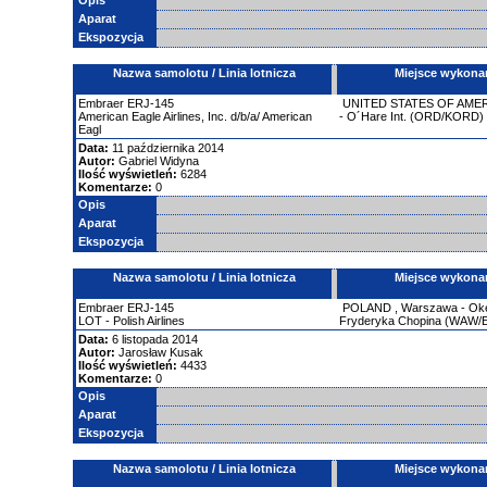
Opis
Aparat
Ekspozycja
Nazwa samolotu / Linia lotnicza
Miejsce wykona
Embraer
ERJ-145
UNITED STATES OF AME
American Eagle Airlines, Inc. d/b/a/ American
- O´Hare Int. (ORD/KORD)
Eagl
Data:
11 października 2014
Autor:
Gabriel Widyna
Ilość wyświetleń:
6284
Komentarze:
0
Opis
Aparat
Ekspozycja
Nazwa samolotu / Linia lotnicza
Miejsce wykona
Embraer
ERJ-145
POLAND
,
Warszawa - Okęc
LOT - Polish Airlines
Fryderyka Chopina (WAW
Data:
6 listopada 2014
Autor:
Jarosław Kusak
Ilość wyświetleń:
4433
Komentarze:
0
Opis
Aparat
Ekspozycja
Nazwa samolotu / Linia lotnicza
Miejsce wykona