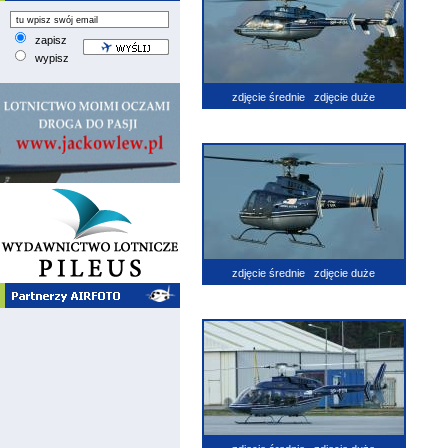
zapisz
wypisz
zdjęcie średnie
zdjęcie duże
zdjęcie średnie
zdjęcie duże