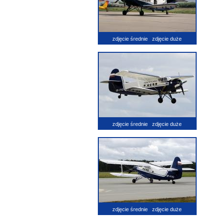
zdjęcie średnie
zdjęcie duże
zdjęcie średnie
zdjęcie duże
zdjęcie średnie
zdjęcie duże