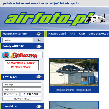
Wyszukaj w airfoto
Katalog zdjęć
ART
Klub
Dane statków p
zdjęcie średnie
zdjęcie duże