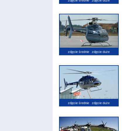
zdjęcie średnie
zdjęcie duże
zdjęcie średnie
zdjęcie duże
zdjęcie średnie
zdjęcie duże