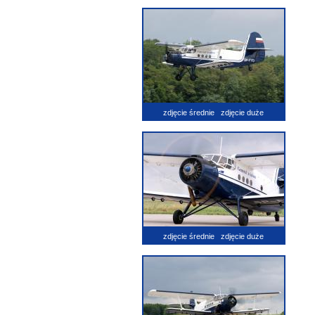
zdjęcie średnie
zdjęcie duże
zdjęcie średnie
zdjęcie duże