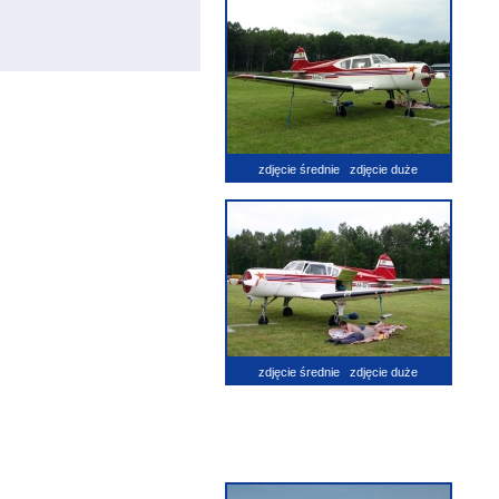
zdjęcie średnie
zdjęcie duże
zdjęcie średnie
zdjęcie duże