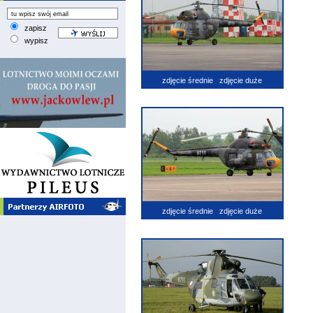
zapisz
wypisz
zdjęcie średnie
zdjęcie duże
zdjęcie średnie
zdjęcie duże