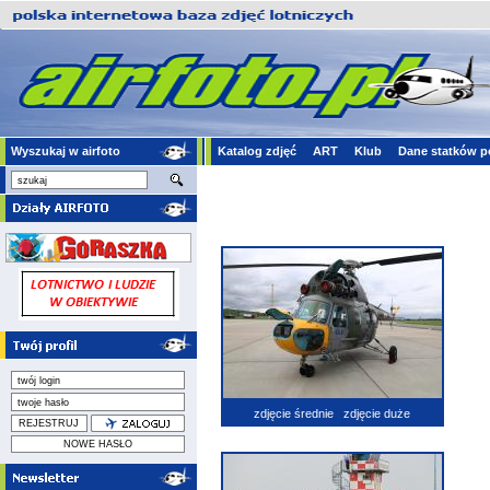
Wyszukaj w airfoto
Katalog zdjęć
ART
Klub
Dane statków p
zdjęcie średnie
zdjęcie duże