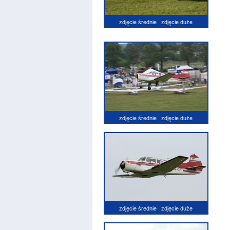
zdjęcie średnie
zdjęcie duże
zdjęcie średnie
zdjęcie duże
zdjęcie średnie
zdjęcie duże